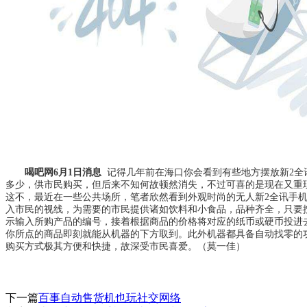
喝吧网6月1日消息
记得几年前在海口你会看到有些地方摆放
新2全
多少
，供市民购买，但后来不知何故顿然消失，不过可喜的是现在又重
这不，最近在一些公共场所，笔者欣然看到外观时尚的无人
新2全讯手
入市民的视线，为需要的市民提供诸如饮料和小食品，品种齐全，只要
示输入所购产品的编号，接着根据商品的价格将对应的纸币或硬币投进
你所点的商品即刻就能从机器的下方取到。此外机器都具备自动找零的
购买方式极其方便和快捷，故深受市民喜爱。（莫一佳）
下一篇
百事自动售货机也玩社交网络