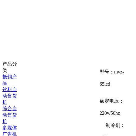
产品分
类
型号：mvz-
畅销产
品
65led
饮料自
动售货
额定电压：
机
综合自
220v/50hz
动售货
机
制冷剂：
多媒体
广告机