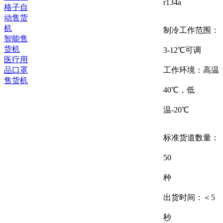
r134a
格子自
动售货
机
制冷工作范围：
智能售
货机
3-12℃可调
医疗用
品口罩
工作环境：高温
售货机
40
℃，低
温
-20
℃
标准货道数量：
50
种
出货时间：＜
5
秒