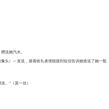
，赠送她汽水。
有摄像头）-> 发送，接着收礼者便能接到短信告诉她谁送了她一瓶
朋友。”（莫一佳）