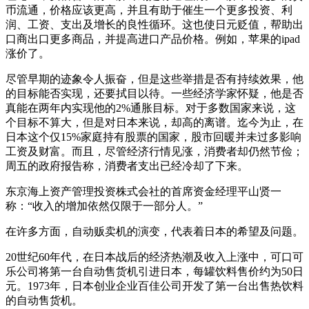
币流通，价格应该更高，并且有助于催生一个更多投资、利
润、工资、支出及增长的良性循环。这也使日元贬值，帮助出
口商出口更多商品，并提高进口产品价格。例如，苹果的ipad
涨价了。
尽管早期的迹象令人振奋，但是这些举措是否有持续效果，他
的目标能否实现，还要拭目以待。一些经济学家怀疑，他是否
真能在两年内实现他的2%通胀目标。对于多数国家来说，这
个目标不算大，但是对日本来说，却高的离谱。迄今为止，在
日本这个仅15%家庭持有股票的国家，股市回暖并未过多影响
工资及财富。而且，尽管经济行情见涨，消费者却仍然节俭；
周五的政府报告称，消费者支出已经冷却了下来。
东京海上资产管理投资株式会社的首席资金经理平山贤一
称：“收入的增加依然仅限于一部分人。”
在许多方面，自动贩卖机的演变，代表着日本的希望及问题。
20世纪60年代，在日本战后的经济热潮及收入上涨中，可口可
乐公司将第一台自动售货机引进日本，每罐饮料售价约为50日
元。1973年，日本创业企业百佳公司开发了第一台出售热饮料
的自动售货机。