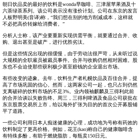
朝日饮品卖的最好的饮料是wonda早咖啡、三津屋苹果酒及十
六茶绿茶系列。该公司表示没有涨价计划。公司在东京的发言
人板野明美(音译)称，“我们想在别的地方削减成本，这样就
不必把高价转嫁给消费者。”
分析人士称，该产业要重新实现供需平衡，就要通过合并、收
购、退出甚至是破产，进行优胜劣汰。
但是这些情况出现的很缓慢，由于劳动法很严苛，从未听过说
大规模的全职雇员被裁员事件。合并与收购仍然相对困难。股
东也不会迫使那些获利极少甚至赔钱的企业退出市场。
有些改变的迹象。去年，饮料生产者札幌饮品及百佳合并，提
高了市场巩固的信心。然而，这两家公司一起，也只占到仍然
支离破碎的饮料市场的不足3%。业内领袖麒麟及三得利此前
的合并洽谈以失败告终。周三，三得利啤酒及食品公司获批在
东京股票交易所上市，给以海外扩张为目的的首次公开募股铺
平了道路。
一些公司利用日本人痴迷健康的心理，成功地为号称有药效的
饮料制定了更高价格。例如，花王(kao)称自己的健康咖啡含
有特殊多酚，有助于燃烧脂肪，每瓶卖150日元。