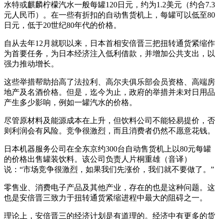
水特或麒麟柠檬汽水一般每罐120日元，约为1.2美元（约合7.3
元人民币）。在一些有折扣的自动售货机上，每罐可以低至80
日元，低于20世纪80年代的价格。
自从去年12月就职以来，日本首相安倍晋三把扭转通货紧缩作
为首要任务，为日本经济注入低利借款，并增加公共支出，以
强力推动增长。
这些举措帮助抬高了法拉利、高尔夫俱乐部会员资格、高端房
地产及名酒价格。但是，迄今为止，政府的举措并未对日用品
产生多少影响，例如一罐汽水的价格。
尽管原材料及能源成本在上升，但饮料公司不能轻易提价，否
则利润会有风险。竞争很激烈，而且消费者仍然不愿意花钱。
日本机器服务公司在全东京约300台自动售货机上以80元每罐
的价格出售罐装饮料。该公司负责人片桐重雄（音译）
说：“市场竞争很激烈，如果我们先涨价，我们就不要做了。”
零售业、消费电子产品及其他产业，存在的也是这种问题。这
也是安倍晋三致力于扭转通货紧缩进程中最大的阻碍之一。
理论上，安倍晋三的经济计划是有道理的。经济中有更多的货