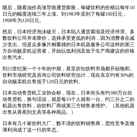
随后，随着油价高涨导致通货膨胀，每罐饮料的价格以每年10
日元的幅度连续三年上涨。到1983年卖到了每罐100日元，
1998年为120日元。
然后，日本经济泡沫破灭，日本陷入通货紧缩及经济停滞。多
数饮料公司并未降价，选择承受更低的利润，因为消费者在减
少支出。但是众多像片桐重雄的日本机器服务公司这样的第三
方自动贩卖机运营者，开始以低利润及低于生产商建议的价格
出售汽水。
到21世纪第一个十年的中期，甚至折扣饮料市场都开始饱和。
饮料市场研究及咨询公司饮料研究估计，现在东京约有30%的
自动贩卖机出售低于120日元的饮料。
日本自动售货机工业协会称，现在，日本街头有约380万台自
动售货机，换句话说，就是每33个人就有一台。约三分之二的
机器出售饮料，由饮料厂商或第三方销售者维护。（其他机器
出售从香蕉到文具等各种商品。）
日本有几十家饮料大厂，数不清的饮料销售商，恶性竞争及微
薄利润成了这一行的常态。