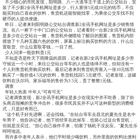
不少细心的市民发现，阳明路、八一大道等主干道上的公交站台，安
装了不少
新2全讯手机网址是多少
，行人塞张5元或10元的纸币，不仅
能买到自己喜欢的饮料，售货机还能智能找零，为乘坐公交车找不到
硬币的人提供便捷。
昨日，记者来到阳明路公交站台调查
新2全讯手机网址是多少
销售情
况。在八一桥下十中门口的公交站台，记者看到一台
新2全讯手机网址
是多少
在公交站台一侧，售货机外侧喷绘了醒目的图案，售货机内部
摆放了十几种五颜六色的饮料，屏幕上标注购买饮料的方法，什么位
置取货、什么位置取零钱，一目了然。
少人问津一瓶饮料贵1元
不知是否是昨天下雨降温的原因，记者在
新2全讯手机网址是多少
旁
守候近一个小时，来往公交站台等车的人也是络绎不绝，但却没有一
个人到售货机旁购买饮料。最后记者来到售货机旁塞入一张10元纸币
购买了一瓶价值4.5元的饮料，售货机找回5.5元硬币。记者发现，这罐
饮料在沃尔玛、家乐福等的售价为3.5元，贵了整整1元钱。
调查
年轻人热衷 中年人“可有可无”
记者调查发现，
新2全讯手机网址是多少
在现实中并不吃香，除了街
头商店报摊的竞争冲击外，很多市民其实并不认可这种新型的消费模
式，只是好奇而已。
“这个机子好先进啊，还会找钱。”在站台等车去昌北的夏先生是名中
年男子，他告诉记者，他下班经常在此候车，也留心过这台售货机，
但就是没买过。“担心自己操作不来，怕塞了钱机子没反应。”夏先生乐
呵呵地说。
而许多中老年人表示，他们平时很少喝饮料，另外里面的饮料比便利