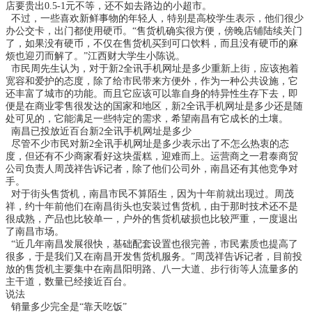
店要贵出0.5-1元不等，还不如去路边的小超市。
不过，一些喜欢新鲜事物的年轻人，特别是高校学生表示，他们很少
办公交卡，出门都使用硬币。“售货机确实很方便，傍晚店铺陆续关门
了，如果没有硬币，不仅在售货机买到可口饮料，而且没有硬币的麻
烦也迎刃而解了。”江西财大学生小陈说。
市民周先生认为，对于
新2全讯手机网址是多少
重新上街，应该抱着
宽容和爱护的态度，除了给市民带来方便外，作为一种公共设施，它
还丰富了城市的功能。而且它应该可以靠自身的特异性生存下去，即
便是在商业零售很发达的国家和地区，
新2全讯手机网址是多少
还是随
处可见的，它能满足一些特定的需求，希望南昌有它成长的土壤。
南昌已投放近百台
新2全讯手机网址是多少
尽管不少市民对
新2全讯手机网址是多少
表示出了不怎么热衷的态
度，但还有不少商家看好这块蛋糕，迎难而上。运营商之一君泰商贸
公司负责人周茂祥告诉记者，除了他们公司外，南昌还有其他竞争对
手。
对于街头售货机，南昌市民不算陌生，因为十年前就出现过。周茂
祥，约十年前他们在南昌街头也安装过售货机，由于那时技术还不是
很成熟，产品也比较单一，户外的售货机破损也比较严重，一度退出
了南昌市场。
“近几年南昌发展很快，基础配套设置也很完善，市民素质也提高了
很多，于是我们又在南昌开发售货机服务。”周茂祥告诉记者，目前投
放的售货机主要集中在南昌阳明路、八一大道、步行街等人流量多的
主干道，数量已经接近百台。
说法
销量多少完全是“靠天吃饭”