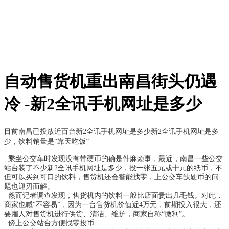
自动售货机重出南昌街头仍遇
冷 -新2全讯手机网址是多少
目前南昌已投放近百台
新2全讯手机网址是多少
新2全讯手机网址是多
少
，饮料销量是“靠天吃饭”
乘坐公交车时发现没有带硬币的确是件麻烦事，最近，南昌一些公交
站台装了不少
新2全讯手机网址是多少
，投一张五元或十元的纸币，不
但可以买到可口的饮料，售货机还会智能找零，上公交车缺硬币的问
题也迎刃而解。
然而记者调查发现，售货机内的饮料一般比店面贵出几毛钱。对此，
商家也喊“不容易”，因为一台售货机价值近4万元，前期投入很大，还
要雇人对售货机进行供货、清洁、维护，商家自称“微利”。
傍上公交站台方便找零投币