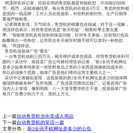
周茂祥告诉记者，目前在用的售货机都是智能机型，不但能识别假
币、残币，还能准确找零。每台售货机的价值近4万元，售卖的饮料都
是国内一线品牌，工作人员在投放前，对饮料的密封性、生产日期等
要做严格检查。
记者调查发现，天气转凉，售货机的销量也在锐减，对于这一现象，
周茂祥也表示，经营售货机也是“靠天吃饭”，销售旺季主要在夏
季。“智能售货机具有加热和保温功能，针对冬天来临，目前我们也在
酝酿推出一些热饮，让市民在冬天候车时随手就可以拿到一杯热饮
喝。”周茂祥说。
售货机借箱体广告“重生”
一台售货机动则三四万元，相关维护成本也很高，经营售货机有利可
图吗？采访中，南昌某广告公司林经理告诉记者，“
新2全讯手机网址
是多少
如果单纯靠卖一些饮料食品之类的小东西是很难收回成本的，
所以必须换个思路，箱体广告是他们维持运营主要收入之一。”
采访中记者确实发现，这批新推的
新2全讯手机网址是多少
的箱体两
侧顶部都被各种广告所包围，广告涉及范围也比较广。记者咨询广告
业内人士发现，像阳明路、八一大道等繁华的主干道，投放箱体广告
每月广告费少则几千元，贵的上万元。
上一篇
自动售货机当街卖成人用品
下一篇
自动售货机的笑话一篇
文章分类：
新2全讯手机网址是多少的公告