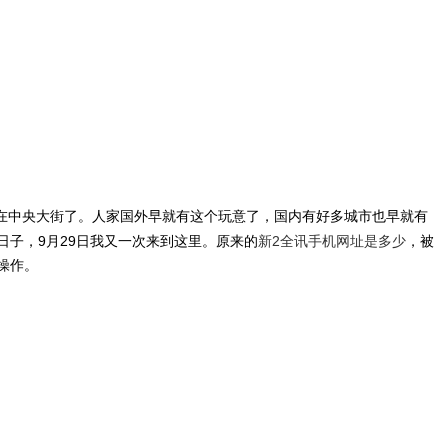
在中央大街了。人家国外早就有这个玩意了，国内有好多城市也早就有
子，9月29日我又一次来到这里。原来的
新2全讯手机网址是多少
，被
操作。