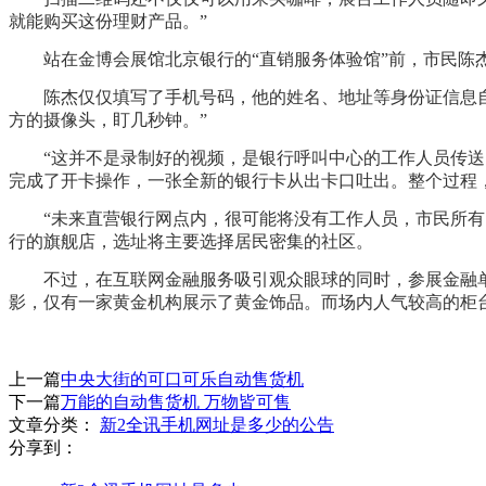
就能购买这份理财产品。”
站在金博会展馆北京银行的“直销服务体验馆”前，市民陈杰
陈杰仅仅填写了手机号码，他的姓名、地址等身份证信息自动
方的摄像头，盯几秒钟。”
“这并不是录制好的视频，是银行呼叫中心的工作人员传送的
完成了开卡操作，一张全新的银行卡从出卡口吐出。整个过程
“未来直营银行网点内，很可能将没有工作人员，市民所有的
行的旗舰店，选址将主要选择居民密集的社区。
不过，在互联网金融服务吸引观众眼球的同时，参展金融单
影，仅有一家黄金机构展示了黄金饰品。而场内人气较高的柜
上一篇
中央大街的可口可乐自动售货机
下一篇
万能的自动售货机 万物皆可售
文章分类：
新2全讯手机网址是多少的公告
分享到：