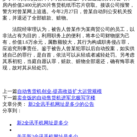
房内价值2400元的20片售货机纸币芯片窃取。接该公司报警，
警方对曾某网上追逃。今年2月27日，曾某自动到公安机关投
案，并退还了全部赃款、赃物。
法院经审理认为，被告人曾某作为某商贸公司的员工，以
非法占有为目的，利用职务上的便利，将本公司财物据为己
有，价值1.6万余元，属数额较大，其行为构成职务侵占罪，
应追究刑事责任。鉴于被告人曾某犯罪以后自动投案，如实供
述自己的罪行，是自首，依法可以从轻或者减轻处罚。另考虑
其系初犯，当庭自愿认罪，赃款、赃物全部退还，确有悔罪表
现，故对其从轻处罚。
上一篇
自动售货机创业-提高收益扩大运营规模
下一篇
卖盒饭的自动售货机进军北极写字楼
文章分类：
新2全讯手机网址是多少的公告
分享到：
新2全讯手机网址是多少
关于新2全讯手机网址是多少