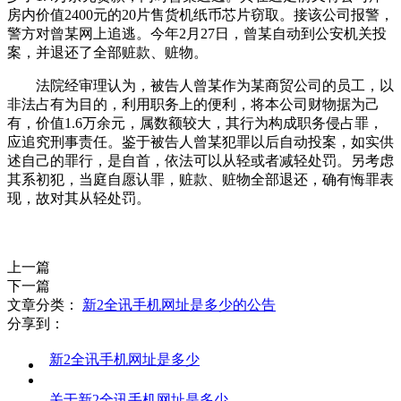
房内价值2400元的20片售货机纸币芯片窃取。接该公司报警，
警方对曾某网上追逃。今年2月27日，曾某自动到公安机关投
案，并退还了全部赃款、赃物。
法院经审理认为，被告人曾某作为某商贸公司的员工，以
非法占有为目的，利用职务上的便利，将本公司财物据为己
有，价值1.6万余元，属数额较大，其行为构成职务侵占罪，
应追究刑事责任。鉴于被告人曾某犯罪以后自动投案，如实供
述自己的罪行，是自首，依法可以从轻或者减轻处罚。另考虑
其系初犯，当庭自愿认罪，赃款、赃物全部退还，确有悔罪表
现，故对其从轻处罚。
上一篇
下一篇
文章分类：
新2全讯手机网址是多少的公告
分享到：
新2全讯手机网址是多少
关于新2全讯手机网址是多少