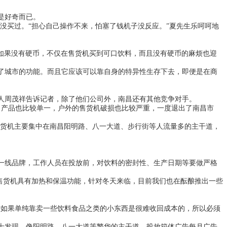
是好奇而已。
没买过。“担心自己操作不来，怕塞了钱机子没反应。”夏先生乐呵呵地
如果没有硬币，不仅在售货机买到可口饮料，而且没有硬币的麻烦也迎
了城市的功能。而且它应该可以靠自身的特异性生存下去，即便是在商
人周茂祥告诉记者，除了他们公司外，南昌还有其他竞争对手。
产品也比较单一，户外的售货机破损也比较严重，一度退出了南昌市
售货机主要集中在南昌阳明路、八一大道、步行街等人流量多的主干道，
一线品牌，工作人员在投放前，对饮料的密封性、生产日期等要做严格
售货机具有加热和保温功能，针对冬天来临，目前我们也在酝酿推出一些
少
如果单纯靠卖一些饮料食品之类的小东西是很难收回成本的，所以必须
士发现，像阳明路、八一大道等繁华的主干道，投放箱体广告每月广告