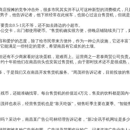
商店报摊的竞争冲击外，很多市民其实并不认可这种新型的消费模式，只
男子，他告诉记者，他下班经常在此候车，也留心过这台售货机，但就是
贵出0.5-1元不等，还不如去路边的小超市。
公交卡，出门都使用硬币。“售货机确实很方便，傍晚店铺陆续关门了，
容和爱护的态度，除了给市民带来方便外，作为一种公共设施，它还丰富
，它能满足一些特定的需求，希望南昌有它成长的土壤。
但还有不少商家看好这块蛋糕，迎难而上。运营商之一君泰商贸公司负责
约十年前他们在南昌街头也安装过售货机，由于那时技术还不是很成熟，
多，于是我们又在南昌开发售货机服务。”周茂祥告诉记者，目前投放的
残币，还能准确找零。每台售货机的价值近4万元，售卖的饮料都是国内
茂祥也表示，经营售货机也是“靠天吃饭”，销售旺季主要在夏季。“智能
吗？采访中，南昌某广告公司林经理告诉记者，“
新2全讯手机网址是多
顶部都被各种广告所包围，广告涉及范围也比较广。记者咨询广告业内人