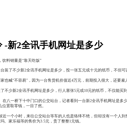
 -新2全讯手机网址是多少
，饮料销量是“靠天吃饭”
站台装了不少
新2全讯手机网址是多少
，投一张五元或十元的纸币，不但可
也喊“不容易”，因为一台售货机价值近4万元，前期投入很大，还要雇人
装了不少
新2全讯手机网址是多少
，行人塞张5元或10元的纸币，不仅能
。在八一桥下十中门口的公交站台，记者看到一台
新2全讯手机网址是多
么位置取零钱，一目了然。
候近一个小时，来往公交站台等车的人也是络绎不绝，但却没有一个人到
尔玛、家乐福等的售价为3.5元，贵了整整1元钱。