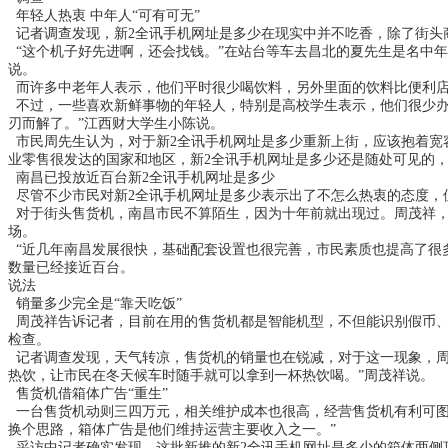
年轻人热衷 中年人“可有可无”
记者调查发现，
新2全讯手机网址是多少
在现实中并不吃香，除了街头
“这个机子好先进啊，还会找钱。”在站台等车去昌北的夏先生是名中年
说。
而许多中老年人表示，他们平时很少喝饮料，另外里面的饮料比便利店要
不过，一些喜欢新鲜事物的年轻人，特别是高校学生表示，他们很少办
刃而解了。”江西财大学生小陈说。
市民周先生认为，对于
新2全讯手机网址是多少
重新上街，应该抱着宽
业零售很发达的国家和地区，
新2全讯手机网址是多少
还是随处可见的
南昌已投放近百台
新2全讯手机网址是多少
尽管不少市民对
新2全讯手机网址是多少
表示出了不怎么热衷的态度，
对于街头售货机，南昌市民不算陌生，因为十年前就出现过。周茂祥，
场。
“近几年南昌发展很快，基础配套设置也很完善，市民素质也提高了很
数量已经接近百台。
说法
销量多少完全是“靠天吃饭”
周茂祥告诉记者，目前在用的售货机都是智能机型，不但能识别假币、
检查。
记者调查发现，天气转凉，售货机的销量也在锐减，对于这一现象，周
热饮，让市民在冬天候车时随手就可以拿到一杯热饮喝。”周茂祥说。
售货机借箱体广告“重生”
一台售货机动则三四万元，相关维护成本也很高，经营售货机有利可图
换个思路，箱体广告是他们维持运营主要收入之一。”
采访中记者确实发现，这批新推的
新2全讯手机网址是多少
的箱体两侧