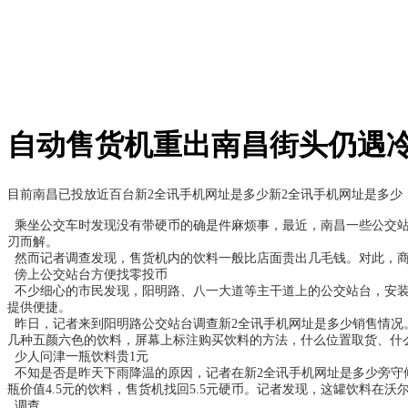
自动售货机重出南昌街头仍遇冷
目前南昌已投放近百台
新2全讯手机网址是多少
新2全讯手机网址是多少
乘坐公交车时发现没有带硬币的确是件麻烦事，最近，南昌一些公交
刃而解。
然而记者调查发现，售货机内的饮料一般比店面贵出几毛钱。对此，商家
傍上公交站台方便找零投币
不少细心的市民发现，阳明路、八一大道等主干道上的公交站台，安
提供便捷。
昨日，记者来到阳明路公交站台调查
新2全讯手机网址是多少
销售情况
几种五颜六色的饮料，屏幕上标注购买饮料的方法，什么位置取货、什
少人问津一瓶饮料贵1元
不知是否是昨天下雨降温的原因，记者在
新2全讯手机网址是多少
旁守
瓶价值4.5元的饮料，售货机找回5.5元硬币。记者发现，这罐饮料在沃
调查