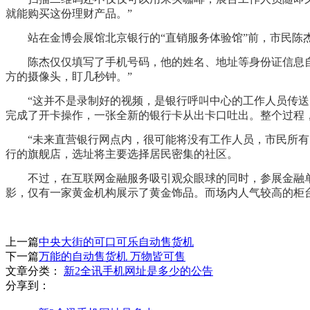
就能购买这份理财产品。”
站在金博会展馆北京银行的“直销服务体验馆”前，市民陈杰
陈杰仅仅填写了手机号码，他的姓名、地址等身份证信息自动
方的摄像头，盯几秒钟。”
“这并不是录制好的视频，是银行呼叫中心的工作人员传送的
完成了开卡操作，一张全新的银行卡从出卡口吐出。整个过程
“未来直营银行网点内，很可能将没有工作人员，市民所有的
行的旗舰店，选址将主要选择居民密集的社区。
不过，在互联网金融服务吸引观众眼球的同时，参展金融单
影，仅有一家黄金机构展示了黄金饰品。而场内人气较高的柜
上一篇
中央大街的可口可乐自动售货机
下一篇
万能的自动售货机 万物皆可售
文章分类：
新2全讯手机网址是多少的公告
分享到：