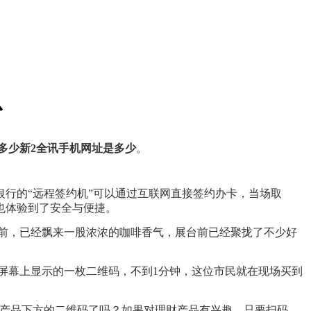
少
多少
新2全讯手机网址是多少
。
行的“远程签约机”可以通过互联网直接签约办卡，当场取
也体验到了安全与便捷。
台前，已经飘来一股浓浓的咖啡香气，展台前已经聚拢了不少好
屏幕上显示的一枚二维码，不到1分钟，这位市民就在现场买到
产品下方的二维码了吗？如果对理财产品有兴趣，只要扫码，