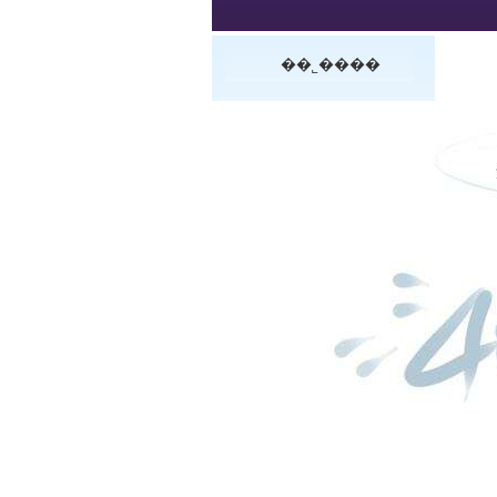
��˾����