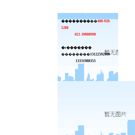
��������
��
400-920-
1288
021-39008998
�г����ֻ���
��������
13122592999
13331988353