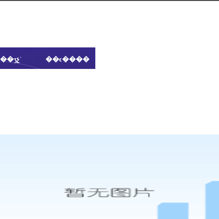
��ʒչʾ
��ϵ����