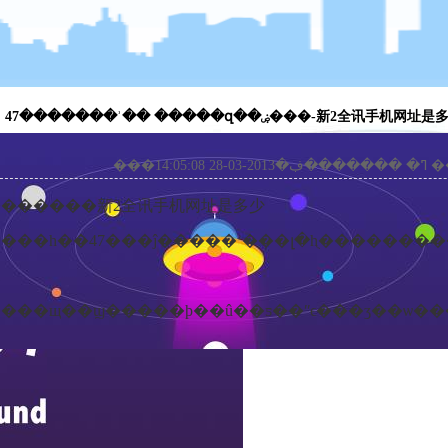
47�������ʾ�� �����զ��ۻ���-新2全讯手机网址
���14:0
�������
新2全讯手机网址是多少
���һ��47���ĵ�����ʾ���լ�һֻ����������ͷ��������ʶ
䣬