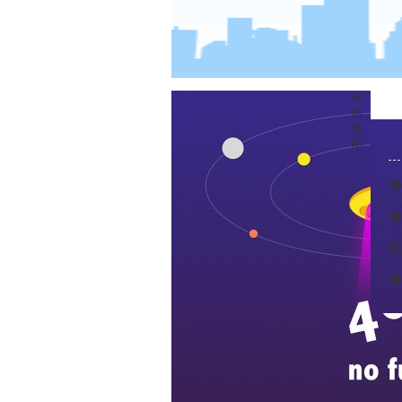
网
站
地
图
�