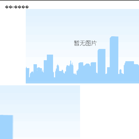
��ϵ����