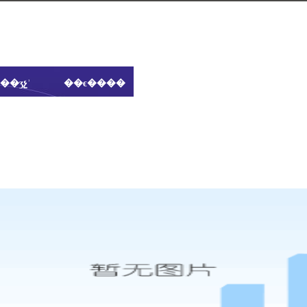
��ʒչʾ
��ϵ����