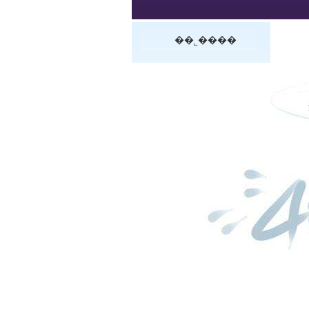
��˾����