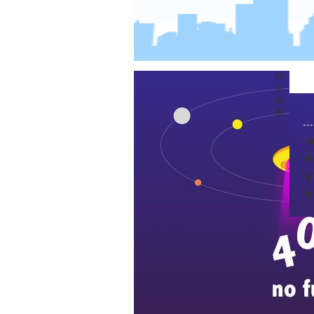
网
站
地
图
�
���
롷