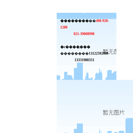
��������
��
400-920-
1288
021-39008998
�г����ֻ���
��������
13122592999
13331988353