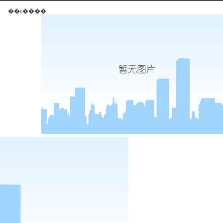
��ϵ����