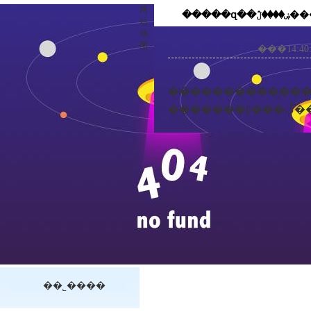
网
����
站
地
图
����������̨��
���
��˾����